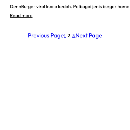
DennBurger viral kuala kedah. Pelbagai jenis burger hom
:
Read more
JOM
MAKAN
Previous Page
Next Page
1
2
3
TEPI
SUNGAI
DI
DENN
BURGER
KUALA
KEDAH