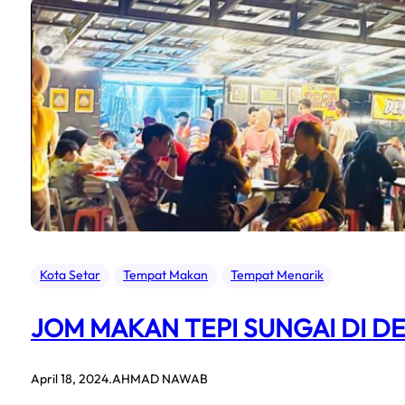
makan
di
“mee
udang
kola
kuaq”
Kota Setar
Tempat Makan
Tempat Menarik
JOM MAKAN TEPI SUNGAI DI 
April 18, 2024
.
AHMAD NAWAB