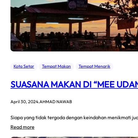
Santapan
Lazat
yang
Menggamit
Selera
Kota Setar
Tempat Makan
Tempat Menarik
SUASANA MAKAN DI “MEE UDA
April 30, 2024
.
AHMAD NAWAB
Siapa yang tidak tergoda dengan keindahan menikmati jua
:
Read more
Suasana