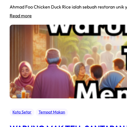
Ahmad Foo Chicken Duck Rice ialah sebuah restoran unik 
:
Read more
ahmad
foo
alor
setar
Kota Setar
Tempat Makan