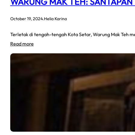
WARUNG MAK TEH: SANTAPAN 
October 19, 2024
.
Helia Karina
Terletak di tengah-tengah Kota Setar, Warung Mak Teh me
:
Read more
Warung
Mak
Teh:
Santapan
Tradisional
yang
Menyelerakan
di
Kedah