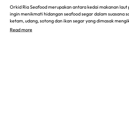
Orkid Ria Seafood merupakan antara kedai makanan laut p
ingin menikmati hidangan seafood segar dalam suasana sa
ketam, udang, sotong dan ikan segar yang dimasak mengi
:
Read more
Orkid
Ria
Seafood
langkawi
WordPress
Facebook